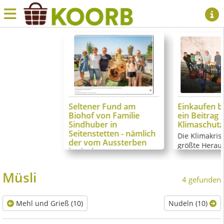
Seltener Fund am
Einkaufen b
Biohof von Familie
ein Beitrag
Sindhuber in
Klimaschutz
Seitenstetten - nämlich
Die Klimakrise
der vom Aussterben
größte Herau
bedrohte
unserer Zeit.
Eremitenkäfer
die Zukunft u
Ein vorbildlicher Beitrag
Müsli
Kinder und En
4 gefunden
zur Erhaltung der
Die nächsten 
Biodiversität von Christa
werden entsch
und Bernhard Sindhuber
Mehl und Grieß (10)
Nudeln (10)