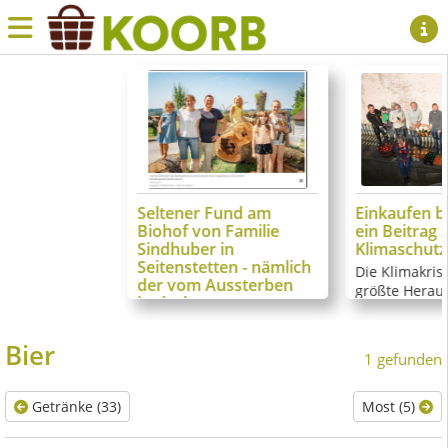
Seltener Fund am
Einkaufen b
Biohof von Familie
ein Beitrag
Sindhuber in
Klimaschutz
Seitenstetten - nämlich
Die Klimakrise
der vom Aussterben
größte Herau
bedrohte
unserer Zeit.
Eremitenkäfer
die Zukunft u
Ein vorbildlicher Beitrag
Bier
Kinder und En
1 gefunden
zur Erhaltung der
Die nächsten 
Biodiversität von Christa
werden entsch
und Bernhard Sindhuber
Getränke (33)
Most (5)