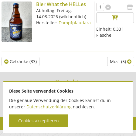
Bier What the HELLes
Abholtag:
Freitag,
14.08.2026
(wöchentlich)
Hersteller:
Dampfplaudara
Einheit:
0,33 l
Flasche
Getränke (33)
Most (5)
Kontakt
Diese Seite verwendet Cookies
KOORB
Waidhofner Straße 1
Die genaue Verwendung der Cookies kannst du in
3353 Seitenstetten
unserer
Datenschutzerklärung
nachlesen.
Cookies akzeptieren