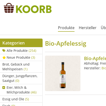
Produkte
Hersteller
Üb
Bio-Apfelessig
Kategorien
Alle Produkte
(254)
Neue Produkte
(3)
Bio-Apfel
Abholtag:
Fre
Brot, Gebäck und
Hersteller:
Bi
Mehlspeisen
(1)
Dünger, Jungpflanzen,
Saatgut
(0)
Eier, Milch &
Milchprodukte
(46)
Essig und Öle
(5)
Fisch
(0)