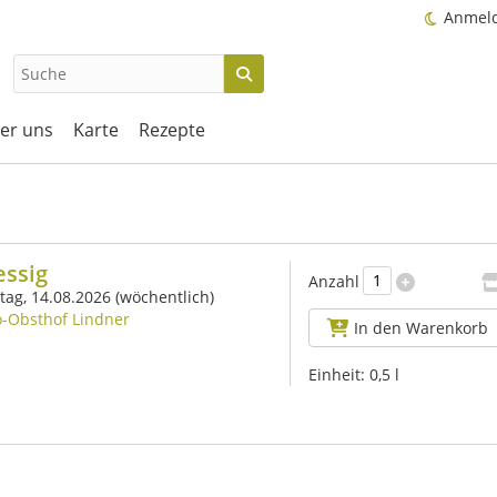
Anmel
er uns
Karte
Rezepte
essig
Anzahl
itag, 14.08.2026
(wöchentlich)
o-Obsthof Lindner
In den Warenkorb
Einheit:
0,5 l